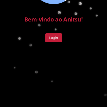
❄
❅
❆
❆
❅
❆
Bem-vindo ao Anitsu!
❄
❄
Login
❅
❆
❅
❆
❅